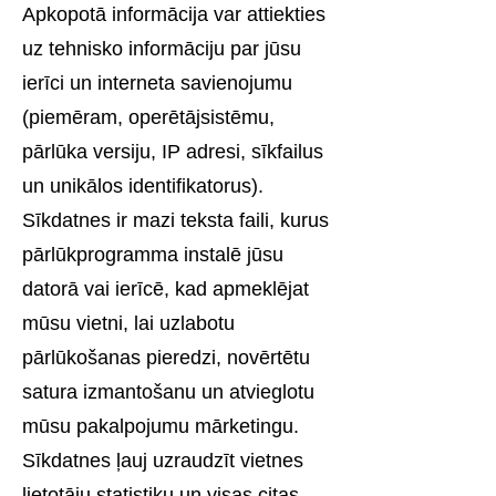
Apkopotā informācija var attiekties
uz tehnisko informāciju par jūsu
ierīci un interneta savienojumu
(piemēram, operētājsistēmu,
pārlūka versiju, IP adresi, sīkfailus
un unikālos identifikatorus).
Sīkdatnes ir mazi teksta faili, kurus
pārlūkprogramma instalē jūsu
datorā vai ierīcē, kad apmeklējat
mūsu vietni, lai uzlabotu
pārlūkošanas pieredzi, novērtētu
satura izmantošanu un atvieglotu
mūsu pakalpojumu mārketingu.
Sīkdatnes ļauj uzraudzīt vietnes
lietotāju statistiku un visas citas