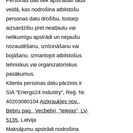
Personas dati tiek apstrādāti tādā
veidā, kas nodrošina atbilstošu
personas datu drošību, tostarp
aizsardzību pret neatļautu vai
nelikumīgu apstrādi un nejaušu
nozaudēšanu, iznīcināšanu vai
bojāšanu, izmantojot atbilstošus
tehniskus vai organizatoriskus
pasākumus.
Klienta personas datu pārzinis ir
SIA "Energo24 Industry", Reģ. Nr.
40203080104
Aizkraukles nov.,
Bebru pag., Vecbebri, "Ielejas", LV-
5135
, Latvija
Maksājumu apstrādi nodrošina