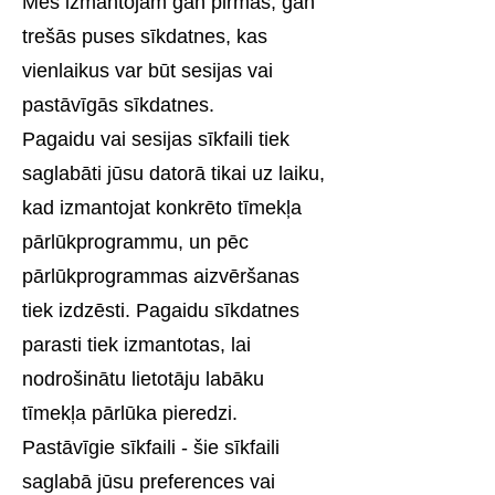
Mēs izmantojam gan pirmās, gan
trešās puses sīkdatnes, kas
vienlaikus var būt sesijas vai
pastāvīgās sīkdatnes.
Pagaidu vai sesijas sīkfaili tiek
saglabāti jūsu datorā tikai uz laiku,
kad izmantojat konkrēto tīmekļa
pārlūkprogrammu, un pēc
pārlūkprogrammas aizvēršanas
tiek izdzēsti. Pagaidu sīkdatnes
parasti tiek izmantotas, lai
nodrošinātu lietotāju labāku
tīmekļa pārlūka pieredzi.
Pastāvīgie sīkfaili - šie sīkfaili
saglabā jūsu preferences vai